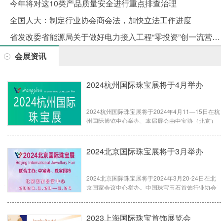
今年将对这10类产品质量安全进行重点排查治理
全国人大：制定行业协会商会法，加快立法工作进度
省发改委省能源局关于做好电力接入工程“零投资”创一流营商环境的通知
会展资讯
2024杭州国际珠宝展将于4月举办
2024杭州国际珠宝展将于2024年4月11—15日在杭
州国际博览中心举办。本届展会由中宝协（北京）
展览有限公司主办，中国珠宝玉石首饰行业协会
（以下简称：“中宝协”）、珠宝玉石首饰国检集团指
导，浙江省珠宝玉石首饰行业协会、浙江省珍珠行
2024北京国际珠宝展将于3月举办
业协会协办，总面积超过10,000平方米，展位数量
400余个，将汇聚国内外珠宝制造商、批发商、零售
商和加盟商参展。展会同期将举行珠宝电商大会，
2024北京国际珠宝展将于2024年3月20-24日在北
旨在推动传统珠宝行业与现代电商的深度融合，为
京国家会议中心举办。中国珠宝玉石首饰行业协会
行业带来新的商业机遇。
和珠宝玉石首饰国检集团两大主办单位邀您相聚北
京，阳春三月开启美妙的珠宝之旅，探寻珠宝新趋
势与新商机。
2023上海国际珠宝首饰展览会