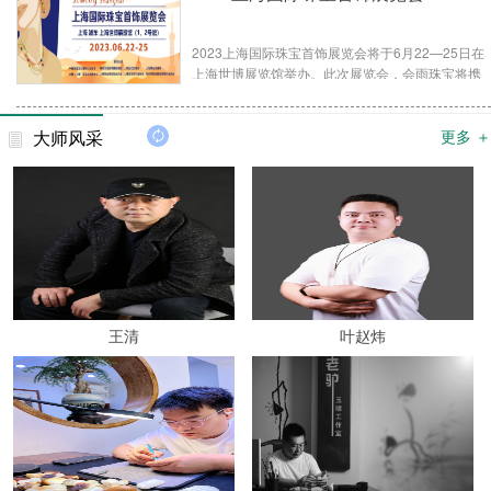
2023上海国际珠宝首饰展览会将于6月22—25日在
上海世博展览馆举办。此次展览会，会雨珠宝将携
诸多翡翠珍宝与您共聚上海，全面彰显“原料优、 创
意新 、雕工精与货品奇”的品牌特色，旨在“传承中
大师风采
更多 ＋
华之美，弘扬翡翠文化”。会雨珠宝位于中国翡翠原
石批发市场——平洲，业务范围覆盖生产、加工、
制造、销售等多个维度。
王清
叶赵炜