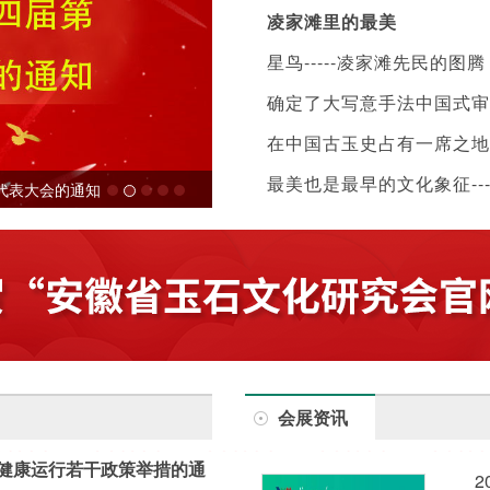
凌家滩里的最美
星鸟-----凌家滩先民的图腾
确定了大写意手法中国式审
在中国古玉史占有一席之地
最美也是最早的文化象征--
代表大会的通知
凌家滩文化——文明太阳升起的地方
会展资讯
健康运行若干政策举措的通
2