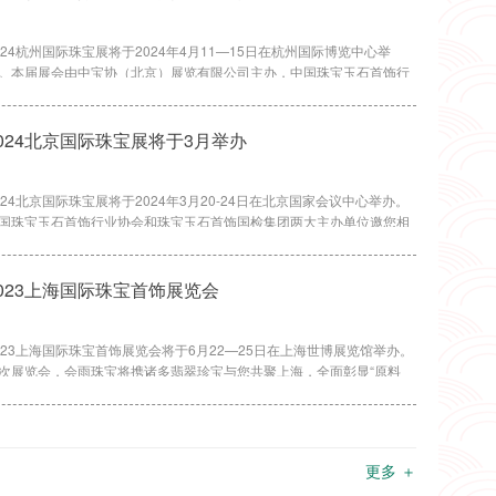
024杭州国际珠宝展将于2024年4月11—15日在杭州国际博览中心举
。本届展会由中宝协（北京）展览有限公司主办，中国珠宝玉石首饰行
协会（以下简称：“中宝协”）、珠宝玉石首饰国检集团指导，浙江省珠
玉石首饰行业协会、浙江省珍珠行业协会协办，总面积超过10,000平方
，展位数量400余个，将汇聚国内外珠宝制造商、批发商、零售商和加
024北京国际珠宝展将于3月举办
商参展。展会同期将举行珠宝电商大会，旨在推动传统珠宝行业与现代
商的深度融合，为行业带来新的商业机遇。
024北京国际珠宝展将于2024年3月20-24日在北京国家会议中心举办。
国珠宝玉石首饰行业协会和珠宝玉石首饰国检集团两大主办单位邀您相
北京，阳春三月开启美妙的珠宝之旅，探寻珠宝新趋势与新商机。
2023上海国际珠宝首饰展览会
023上海国际珠宝首饰展览会将于6月22—25日在上海世博展览馆举办。
次展览会，会雨珠宝将携诸多翡翠珍宝与您共聚上海，全面彰显“原料
、 创意新 、雕工精与货品奇”的品牌特色，旨在“传承中华之美，弘扬翡
文化”。会雨珠宝位于中国翡翠原石批发市场——平洲，业务范围覆盖生
、加工、制造、销售等多个维度。
更多 ＋