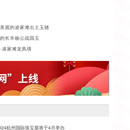
美观的凌家滩出土玉猪
的长丰杨公战国玉
--凌家滩龙凤璜
映日荷花别样红
024杭州国际珠宝展将于4月举办