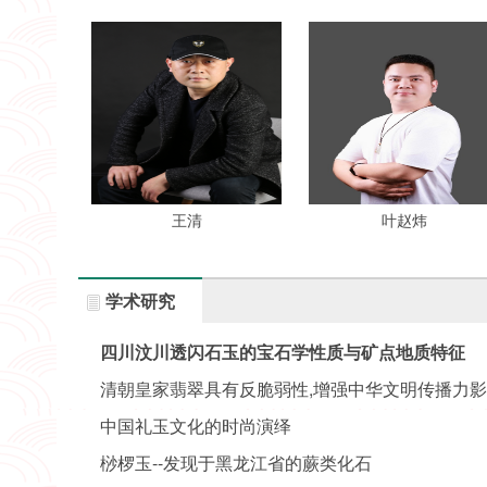
王清
叶赵炜
学术研究
四川汶川透闪石玉的宝石学性质与矿点地质特征
清朝皇家翡翠具有反脆弱性,增强中华文明传播力
中国礼玉文化的时尚演绎
桫椤玉--发现于黑龙江省的蕨类化石