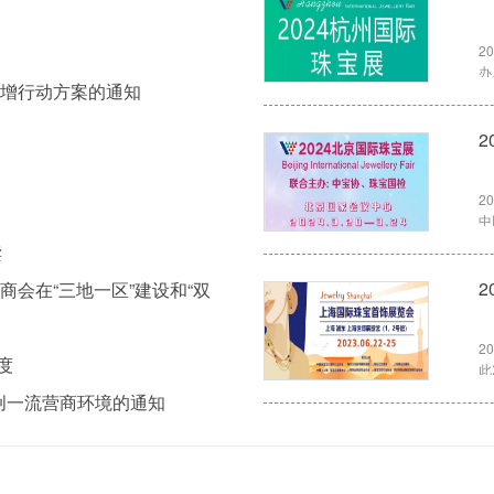
）
2
办
倍增行动方案的通知
业
宝
米
2
盟
电
2
中
聚
读
会在“三地一区”建设和“双
2
度
此
优
创一流营商环境的通知
翠
产