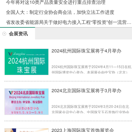
今年将对这10类产品质量安全进行重点排查治理
全国人大：制定行业协会商会法，加快立法工作进度
省发改委省能源局关于做好电力接入工程“零投资”创一流营商环境的通知
会展资讯
2024杭州国际珠宝展将于4月举办
2024杭州国际珠宝展将于2024年4月11—15日在杭
州国际博览中心举办。本届展会由中宝协（北京）
展览有限公司主办，中国珠宝玉石首饰行业协会
（以下简称：“中宝协”）、珠宝玉石首饰国检集团指
导，浙江省珠宝玉石首饰行业协会、浙江省珍珠行
2024北京国际珠宝展将于3月举办
业协会协办，总面积超过10,000平方米，展位数量
400余个，将汇聚国内外珠宝制造商、批发商、零售
商和加盟商参展。展会同期将举行珠宝电商大会，
2024北京国际珠宝展将于2024年3月20-24日在北
旨在推动传统珠宝行业与现代电商的深度融合，为
京国家会议中心举办。中国珠宝玉石首饰行业协会
行业带来新的商业机遇。
和珠宝玉石首饰国检集团两大主办单位邀您相聚北
京，阳春三月开启美妙的珠宝之旅，探寻珠宝新趋
势与新商机。
2023上海国际珠宝首饰展览会