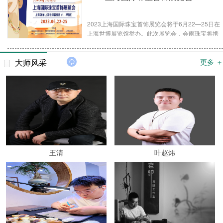
2023上海国际珠宝首饰展览会将于6月22—25日在
上海世博展览馆举办。此次展览会，会雨珠宝将携
诸多翡翠珍宝与您共聚上海，全面彰显“原料优、 创
意新 、雕工精与货品奇”的品牌特色，旨在“传承中
大师风采
更多 ＋
华之美，弘扬翡翠文化”。会雨珠宝位于中国翡翠原
石批发市场——平洲，业务范围覆盖生产、加工、
制造、销售等多个维度。
王清
叶赵炜