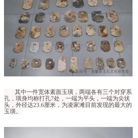
其中一件宽体
素面
玉璜，
两端各有三个对穿系
孔，璜身均称打孔7处，一端为平头，一端为尖状
头，
外径
达
23.6厘米，为凌家滩目前发现的最大的
玉璜。