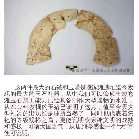
这两件最大的石钺和玉璜是
凌家滩遗址
迄今发
现的最大的玉石礼器，从中我们可以管窥出
凌家
滩
玉石加工能力已经具备制作大型器物的水准，
从2007年发掘的玉猪已证明了这点，值至今天大
型礼器的出现也是理所当然了。同时也代表着祭
祀的等级规格之高，更能说明
凌家滩
文明的成熟
和盛极，可谓大国之气，从唐到今盛世一个“大”字
便可说明。