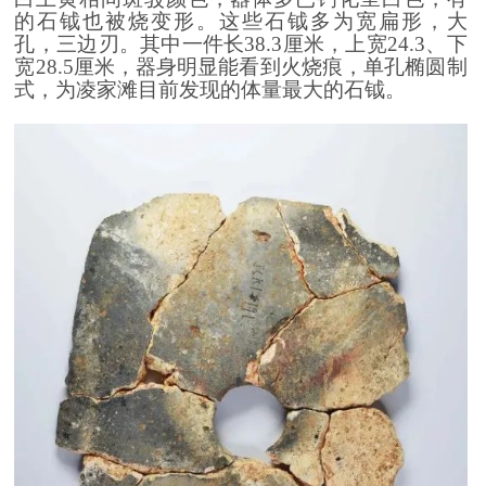
的石钺也被烧变形。这些石钺多为宽扁形，大
孔，三边刃。其中一件长38.3厘米，上宽24.3、下
宽28.5厘米，
器身明显能看到火烧痕，单孔椭圆制
式，
为凌家滩目前发现的体量最大的石钺。