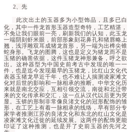
2、先
此次出土的
玉器多为小型饰品，且多已白
化
，
其中一件龙首形玉器造型奇特，工艺精湛，
不免让我们眼前一亮，刷新我们的认知，此玉龙
一端阴刻
虾米眼，前部形象刻花鼻孔和猪唇
略上
翘
，浅浮雕双耳
成猪龙首形，另一端为
出榫
尖锥
蛇身
形
。
飞龙的图腾，这也是定义为猪龙而不是
玉猪的确凿依据，这件玉猪龙神形兼备，呼之欲
出。这种器型
为中国史前考古中发现的唯一一
件
，
也是迄今发现最早的玉猪龙，比红山文化代
表器玉猪龙早近千年，也不难让人揣测
凌家滩
文
化对后世的影响和一脉相承的推断。中华文化历
来就是南北交应，互相引领交流，南徙和北迁带
来的文化传承和交汇，这一点从汉代以后更为突
显。玉锛的形制非常像良渚文化的冠形配饰的雏
形，在工艺上有着一脉相承的线络，早有部分专
家学者推测江苏的良渚文化和东北的红山文化是
凌家滩
文化迁徙的延续发展。这两件的配饰更能
印证了这种推测，也是开了史前玉器的先河之