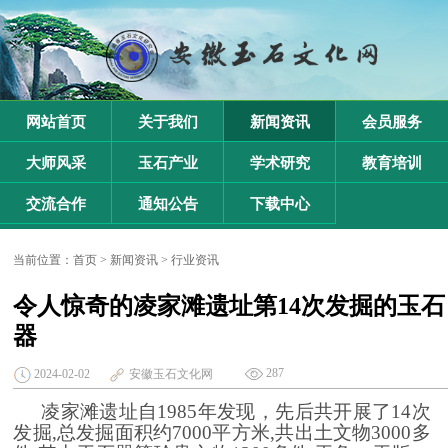
网站首页
关于我们
新闻资讯
会员服务
大师风采
玉石产业
学术研究
教育培训
交流合作
通知公告
下载中心
当前位置：
首页
>
新闻资讯
>
行业资讯
令人惊奇的凌家滩遗址第14次发掘的玉石
器
287
2024-02-02
安徽玉石文化网
凌家滩遗址
自
1985年发现，先后
共开展了
14
次
发掘
,总发掘面积约7000平方米,共出土文物3000多