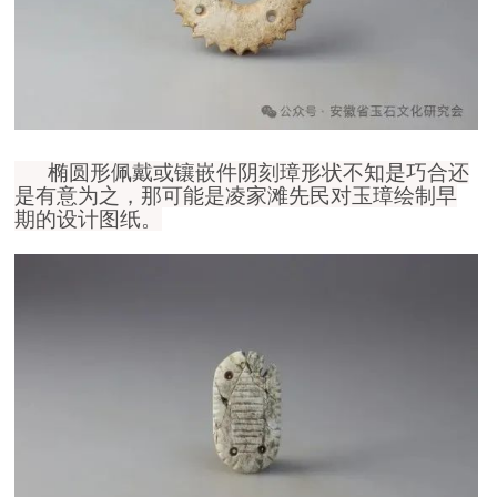
椭圆形
佩戴或镶嵌件阴刻璋形状不知是巧合还
是有意为之，那可能是凌家滩先民对玉璋绘制早
期的设计图纸。