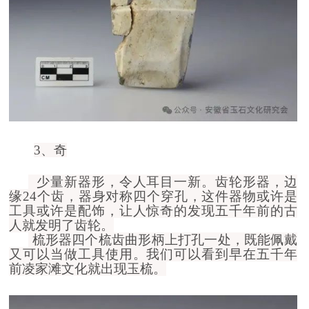
3、奇
少量新器形，
令人耳目一新。
齿轮形器
，
边
缘24个齿，器身对称四个穿孔，这件器物或许是
工具或许是配饰，让人惊奇的发现五千年前的古
人就发明了齿轮。
梳形器
四个
梳
齿曲形柄上打孔一处，既能佩戴
又可以当做工具使用。我们可以看到早在五千年
前
凌家滩
文化就出现玉
梳
。