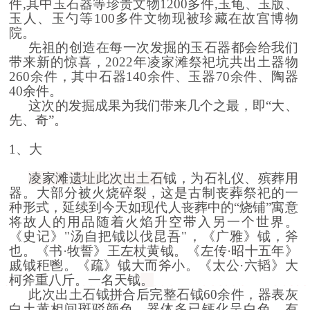
件,其中玉石器等珍贵文物1200多件,玉龟、玉版、
玉人、玉勺等100多件文物现被珍藏在故宫博物
院。
先祖的创造在每一次发掘的玉石器都会给我们
带来新的惊喜，2022年凌家滩
祭祀坑
共出土器物
260余件，其中石器140余件、玉器70余件、陶器
40余件。
这次的发掘成果为我们带来几个之最，即
“大、
先、奇”。
1、大
凌家滩遗址
此次出土石
钺，为石
礼仪、殡葬用
器
。
大部分被火烧碎裂，这是古制丧葬祭祀的一
种形式，延续到今天如现代人丧葬中的“烧铺”寓意
将故人的用品随着火焰升空带入另一个世界。
《史记》
"汤自把钺以伐昆吾"
，
《广雅》钺，斧
也。《书·牧誓》王左杖黄钺。
《
左传
·昭十五年》
戚钺秬鬯。《疏
》钺大而斧小。《太公·六韬》大
柯斧重八斤。一名天钺
。
此次出土石
钺
拼合后完整石钺60余件，器表灰
白
土黄
相间斑驳颜色，器体多已
钙
化
呈白色
，有