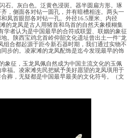
18 透闪石。灰白色。泛黄色浸斑。器半圆扁方形。琢
平齐，侧面各对钻一圆孔，并有暗槽相连。两头一
和凤首眼部各对钻一孔。外径16.5厘米、内径
滩的龙凤是古人用猪首和鸟首的
自然天象模糊集
，有学者认为是中国最早的合符或联盟、联姻的象征
源地。
陕西宝鸡北首岭仰韶文化遗址曾出土一件"
龙
凤
组合
都起源于距今新石器时期，
我们通过实物不
的
同步的。
凌家滩的龙凤配饰是迄今发现最早的饰
的象征，玉龙凤佩自然成为中国主流文化的玉佩
的幸福。
凌家滩先民把赋予美好愿望的龙凤璜用于
妻合葬，无疑都是中国最早最美的文化符号。（文