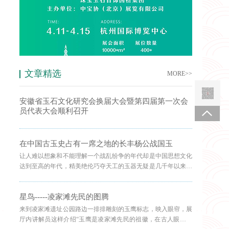
文章精选
MORE>>
安徽省玉石文化研究会换届大会暨第四届第一次会
员代表大会顺利召开
在中国古玉史占有一席之地的长丰杨公战国玉
让人难以想象和不能理解一个战乱纷争的年代却是中国思想文化
达到至高的年代，精美绝伦巧夺天工的玉器无疑是几千年以来巅
峰之作，让我们不禁感叹“乱世出英豪”，可是又不能完全用英豪
来表达形容概况他们的丰功伟业，两千多年了无法超越。公元前
星鸟-----凌家滩先民的图腾
241年楚国国君考烈王再次迁都安徽省寿县，于公元前278年秦伐
楚攻入楚都郢城，烧毁楚王族夷陵，屈原投河自尽。
来到凌家滩遗址公园路边一排排雕刻的玉鹰标志，映入眼帘，展
厅内讲解员这样介绍“玉鹰是凌家滩先民的祖徽，在古人眼里鹰