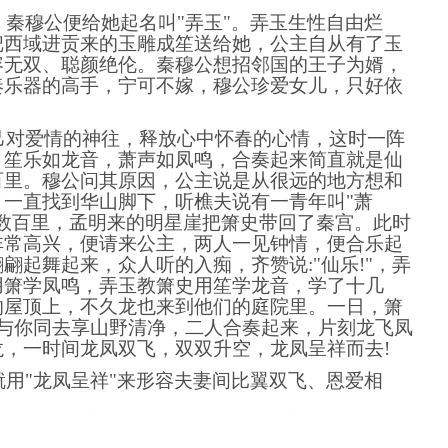
秦穆公便给她起名叫"弄玉"。弄玉生性自由烂
把西域进贡来的玉雕成笙送给她，公主自从有了
玉
容无双、聪颜绝伦。秦穆公想招邻国的王子为婿，
奏乐器的高手，宁可不嫁，穆公珍爱女儿，只好依
己对爱情的神往，释放心中怀春的心情，这时一阵
，笙乐如龙音，萧声如凤鸣，合奏起来简直就是仙
百里。穆公问其原因，公主说是从很远的地方想和
一直找到华山脚下，听樵夫说有一青年叫"萧
数百里，孟明来的明星崖把箫史带回了秦宫。此时
非常高兴，便请来公主，两人一见钟情，便合乐起
翩翩起舞
起来，众人听的入痴，齐赞说:"仙乐!"，弄
用箫学凤鸣，弄玉教箫史用笙学龙音，学了十几
的屋顶上，不久龙也来到他们的庭院里。一日，箫
愿与你同去享山野清净，二人合奏起来，片刻龙飞凤
，一时间龙凤双飞，双双升空，龙凤呈祥而去!
用"龙凤呈祥"来形容夫妻间
比翼双飞
、恩爱相