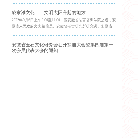
是飞翔最高的鸟，玉鹰身上的纹饰象征着太阳，这样的图腾是意
味着人与太阳神的通灵。”
凌家滩文化——文明太阳升起的地方
2022年9月6日上午9:00至11:00，应安徽省法官培训学院之邀，安
徽省人民政府文史馆馆员、安徽省考古研究所研究员、安徽省玉
石文化研究会终身名誉会长、安徽大学兼职教授、上海交通大学
兼职教授、中国社科院古代研究中心客座研究员、故宫博物院客
安徽省玉石文化研究会召开换届大会暨第四届第一
座研究员张敬国教授在培训会上首讲做了题为《凌家滩文化——
次会员代表大会的通知
文明太阳升起的地方》的学术讲座。讲座由我省法官培训学院单
其文院长主持，会议约100余人聆听了讲座。