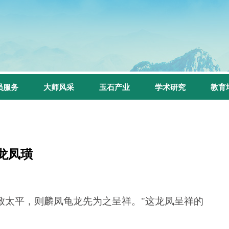
员服务
大师风采
玉石产业
学术研究
教育
滩龙凤璜
将致太平，则麟凤龟龙先为之呈祥。"
这龙凤呈祥的