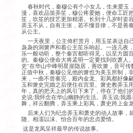
春秋时代，秦穆公有个小女儿，生来爱玉，
漫，喜欢品笛弄笙，穆公疼爱她，便命工匠
笙
，吹笙的技艺更加精湛。长到十几岁时姿
弄玉不从，自有主张，若不懂音律，不是善
从公主。
一天夜里，公主倚栏赏月，用玉笙表达自
袅袅的洞箫声和着公主笙乐响起。一连几夜
乐一般动听，整个秦宫都听得见，以至方圆
的。秦穆公便命大将孟明一定要找到吹萧人。
史"在华山中峰明星崖隐居，善吹箫，音可传
正值中秋，秦穆公见他的箫也为美玉所制，
来，一曲不曾奏完，殿内金龙、彩凤都好
像
玉和箫史完婚之后便住在宫里。箫史教弄玉
年，真的把天上的凤引下来了，停在了他们
史说:我怀念在华山幽静的生活。弄玉说:我
舞，祥云翻腾，弄玉乘上彩凤，萧史跨上金龙
后来人们为纪念弄玉和萧史的动人故事，就
随、相濡以沫、怡合百年的忠贞爱情。
这是龙凤呈祥最早的传说故事。