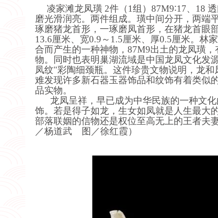
凌家滩
龙凤璜 2件（1组）
87M9∶17、
磨光滑润亮。两件组成。璜中间分开，两端
琢磨猪龙首形，一琢磨凤首形，在猪龙首眼部
13.6厘米、宽0.9～1.5厘米、厚0.5厘米。
林家
合而产生的一种神物
，
87M9出土的龙凤璜
物。同时也表明巢湖流域是中国龙凤文化发
凤纹
"彩陶细颈瓶。这件珍贵文物说明，龙和
难发现许多新石器玉器饰品和纹饰有着类似
品实物。
龙凤
呈祥，
早已成为
中华民族的
一种文化
饰。
若是得子如龙，生女如凤就是人生最大
部落联姻的信物还是权位至高无上的王者夫
／杨道武 图／徐红霞）