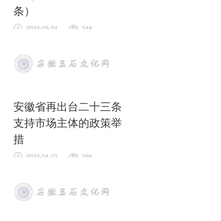
条）
2022-05-24
246
近日，省营商环境办依据近年来特别
是近期省委、省政府、省直各部门印
发公开发布的相关政策文件，
全文
安徽省再出台二十三条
支持市场主体的政策举
措
2022-04-22
256
为深入贯彻党中央、国务院决策部署
及省委工作要求，更好地统筹疫情防
控和经济社会发展，近日，省政府办
公厅印发《进一步支持市场主体纾困