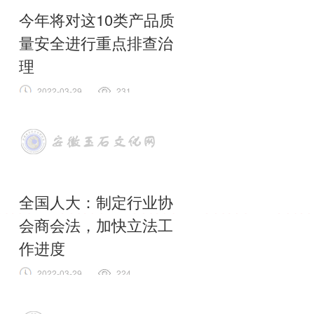
会商会在“三地一区”建设和“双招双
今年将对这10类产品质
引”中作用的意见》，
全文
量安全进行重点排查治
理
2022-03-29
231
近日，市场监管总局发布《关于印发
2022年重点工业产品质量安全排查治
理专项行动工作方案的通知》，
全文
全国人大：制定行业协
会商会法，加快立法工
作进度
2022-03-29
224
行业协会商会立法已列入十三届全国
人大常委会立法规划。记者近日从全